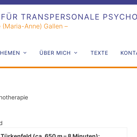
 FÜR TRANSPERSONALE PSYCH
 (Maria-Anne) Gallen –
THEMEN
ÜBER MICH
TEXTE
KONT
hotherapie
d
 Türkenfeld (ca. 650 m – 8 Minuten):