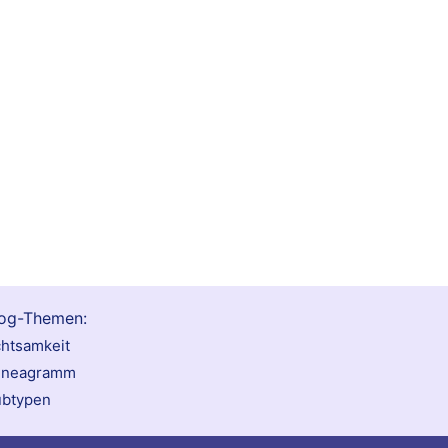
og-Themen:
htsamkeit
nneagramm
btypen