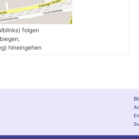
blinks) folgen
biegen,
weg) hineingehen
Bl
Ac
E
Su