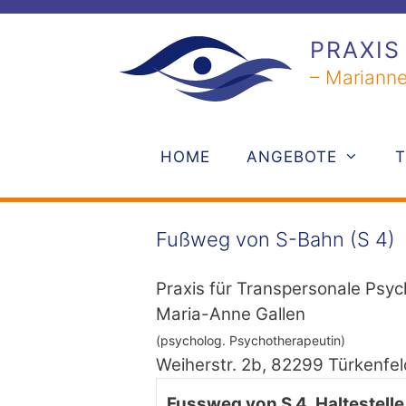
Zum
Inhalt
PRAXIS
springen
– Marianne
HOME
ANGEBOTE
Fußweg von S-Bahn (S 4)
Praxis für Transpersonale Psyc
Maria-Anne Gallen
(psycholog. Psychotherapeutin)
Weiherstr. 2b, 82299 Türkenfel
Fussweg von S 4, Haltestelle