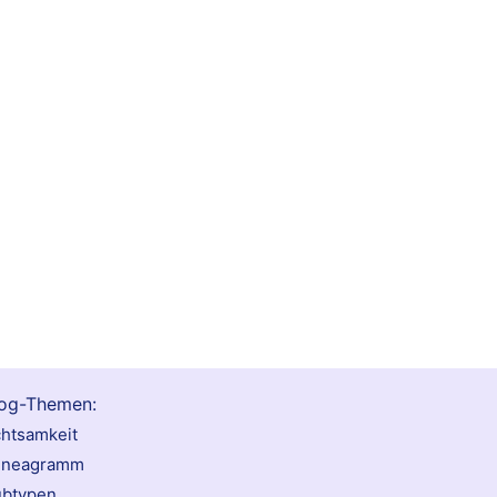
og-Themen:
htsamkeit
nneagramm
btypen